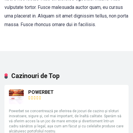
vulputate tortor. Fusce malesuada auctor quam, eu cursus
urna placerat in. Aliquam sit amet dignissim tellus, non porta
massa. Fusce rhoncus ornare dui in facilisis.
Cazinouri de Top
POWERBET
Powerbet se concentrează pe oferirea de jocuri de cazino și sloturi
inovatoare, sigure și, cel mai important, de înaltă calitate. Sperăm să
vă oferim acces la un joc de mare emoție și divertisment într-un
cadru sănătos și legal, așa cum am făcut și cu celelalte produse care
alcătuiesc portofoliul nostru.