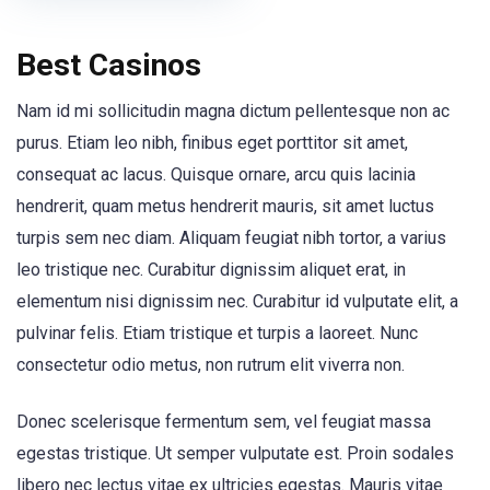
Best Casinos
Nam id mi sollicitudin magna dictum pellentesque non ac
purus. Etiam leo nibh, finibus eget porttitor sit amet,
consequat ac lacus. Quisque ornare, arcu quis lacinia
hendrerit, quam metus hendrerit mauris, sit amet luctus
turpis sem nec diam. Aliquam feugiat nibh tortor, a varius
leo tristique nec. Curabitur dignissim aliquet erat, in
elementum nisi dignissim nec. Curabitur id vulputate elit, a
pulvinar felis. Etiam tristique et turpis a laoreet. Nunc
consectetur odio metus, non rutrum elit viverra non.
Donec scelerisque fermentum sem, vel feugiat massa
egestas tristique. Ut semper vulputate est. Proin sodales
libero nec lectus vitae ex ultricies egestas. Mauris vitae