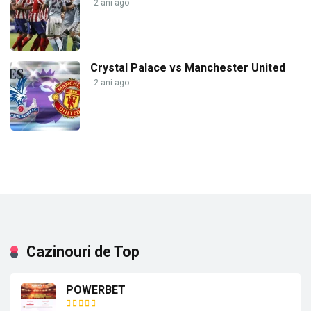
2 ani ago
Crystal Palace vs Manchester United
2 ani ago
Cazinouri de Top
POWERBET