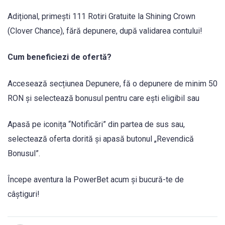
Adițional, primești 111 Rotiri Gratuite la Shining Crown
(Clover Chance), fără depunere, după validarea contului!
Cum beneficiezi de ofertă?
Accesează secțiunea Depunere, fă o depunere de minim 50
RON și selectează bonusul pentru care ești eligibil sau
Apasă pe iconița “Notificări” din partea de sus sau,
selectează oferta dorită și apasă butonul „Revendică
Bonusul”.
Începe aventura la PowerBet acum și bucură-te de
câștiguri!