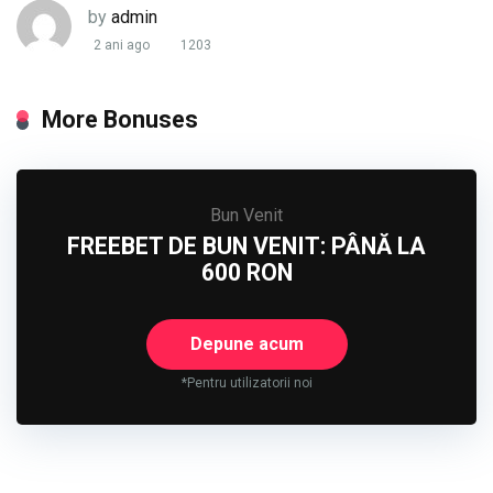
by
admin
2 ani ago
1203
More Bonuses
Bun Venit
FREEBET DE BUN VENIT: PÂNĂ LA
600 RON
Depune acum
*Pentru utilizatorii noi