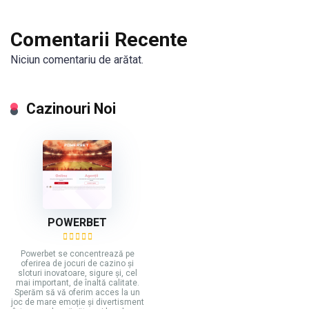
Comentarii Recente
Niciun comentariu de arătat.
Cazinouri Noi
POWERBET
Powerbet se concentrează pe
oferirea de jocuri de cazino și
sloturi inovatoare, sigure și, cel
mai important, de înaltă calitate.
Sperăm să vă oferim acces la un
joc de mare emoție și divertisment