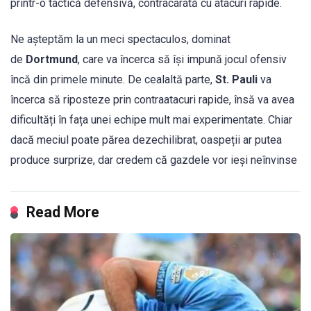
printr-o tactică defensivă, contracarată cu atacuri rapide.
Ne așteptăm la un meci spectaculos, dominat
de
Dortmund
, care va încerca să își impună jocul ofensiv
încă din primele minute. De cealaltă parte,
St. Pauli
va
încerca să riposteze prin contraatacuri rapide, însă va avea
dificultăți în fața unei echipe mult mai experimentate. Chiar
dacă meciul poate părea dezechilibrat, oaspeții ar putea
produce surprize, dar credem că gazdele vor ieși neînvinse
Read More