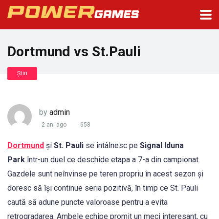
Dortmund vs St.Pauli
Știri
by
admin
2 ani ago
658
Dortmund
și
St. Pauli
se întâlnesc pe
Signal Iduna
Park
într-un duel ce deschide etapa a 7-a din campionat.
Gazdele sunt neînvinse pe teren propriu în acest sezon și
doresc să își continue seria pozitivă, în timp ce St. Pauli
caută să adune puncte valoroase pentru a evita
retrogradarea. Ambele echipe promit un meci interesant, cu