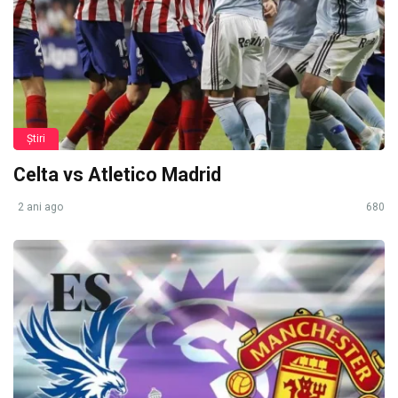
Știri
Celta vs Atletico Madrid
2 ani ago
680