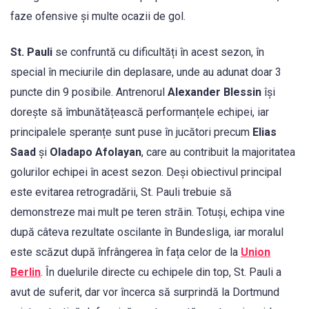
faze ofensive și multe ocazii de gol.
St. Pauli
se confruntă cu dificultăți în acest sezon, în
special în meciurile din deplasare, unde au adunat doar 3
puncte din 9 posibile. Antrenorul
Alexander Blessin
își
dorește să îmbunătățească performanțele echipei, iar
principalele speranțe sunt puse în jucători precum
Elias
Saad
și
Oladapo Afolayan
, care au contribuit la majoritatea
golurilor echipei în acest sezon. Deși obiectivul principal
este evitarea retrogradării, St. Pauli trebuie să
demonstreze mai mult pe teren străin. Totuși, echipa vine
după câteva rezultate oscilante în Bundesliga, iar moralul
este scăzut după înfrângerea în fața celor de la
Union
Berlin
. În duelurile directe cu echipele din top, St. Pauli a
avut de suferit, dar vor încerca să surprindă la Dortmund