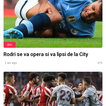
Știri
Rodri se va opera si va lipsi de la City
2 ani ago
675