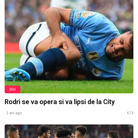
Știri
Rodri se va opera si va lipsi de la City
2 ani ago
673