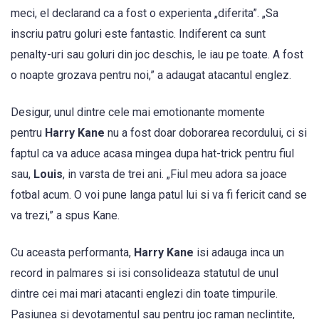
meci, el declarand ca a fost o experienta „diferita”. „Sa
inscriu patru goluri este fantastic. Indiferent ca sunt
penalty-uri sau goluri din joc deschis, le iau pe toate. A fost
o noapte grozava pentru noi,” a adaugat atacantul englez.
Desigur, unul dintre cele mai emotionante momente
pentru
Harry Kane
nu a fost doar doborarea recordului, ci si
faptul ca va aduce acasa mingea dupa hat-trick pentru fiul
sau,
Louis
, in varsta de trei ani. „Fiul meu adora sa joace
fotbal acum. O voi pune langa patul lui si va fi fericit cand se
va trezi,” a spus Kane.
Cu aceasta performanta,
Harry Kane
isi adauga inca un
record in palmares si isi consolideaza statutul de unul
dintre cei mai mari atacanti englezi din toate timpurile.
Pasiunea si devotamentul sau pentru joc raman neclintite,