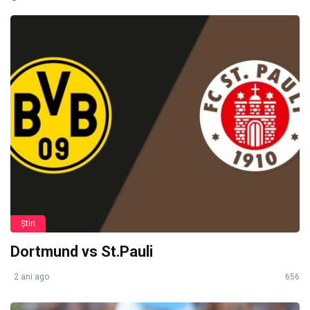
Știri
Dortmund vs St.Pauli
2 ani ago
656