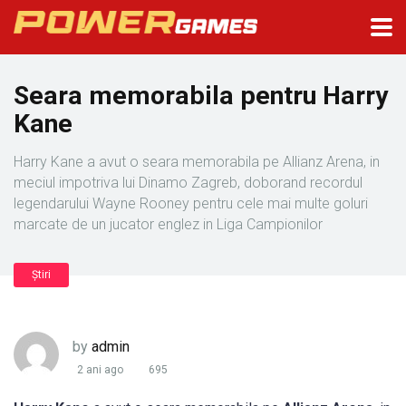
Seara memorabila pentru Harry
Kane
Harry Kane a avut o seara memorabila pe Allianz Arena, in
meciul impotriva lui Dinamo Zagreb, doborand recordul
legendarului Wayne Rooney pentru cele mai multe goluri
marcate de un jucator englez in Liga Campionilor
Știri
by
admin
2 ani ago
695