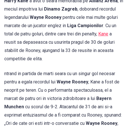
Harry Kane
a avut o seara memorabila pe
Allianz Arena
, in
meciul impotriva lui
Dinamo Zagreb
, doborand recordul
legendarului
Wayne Rooney
pentru cele mai multe goluri
marcate de un jucator englez in
Liga Campionilor
. Cu un
total de patru goluri, dintre care trei din penalty,
Kane
a
reusit sa depaseasca cu usurinta pragul de 30 de goluri
stabilit de Rooney, ajungand la 33 de reusite in aceasta
competitie de elita.
ntrand in partida de marti seara cu un singur gol necesar
pentru a egala recordul lui
Wayne Rooney
, Kane a fost de
neoprit pe teren. Cu o performanta spectaculoasa, el a
marcat de patru ori in victoria zdrobitoare a lui
Bayern
Munchen
cu scorul de 9-2. Atacantul de 31 de ani si-a
exprimat entuziasmul de a fi comparat cu Rooney, spunand:
„Ori de cate ori esti intr-o conversatie cu
Wayne Rooney
,