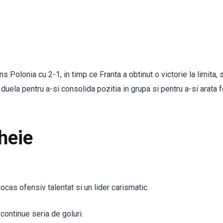
 Polonia cu 2-1, in timp ce Franta a obtinut o victorie la limita, 
duela pentru a-si consolida pozitia in grupa si pentru a-si arata f
cheie
locas ofensiv talentat si un lider carismatic.
 continue seria de goluri.