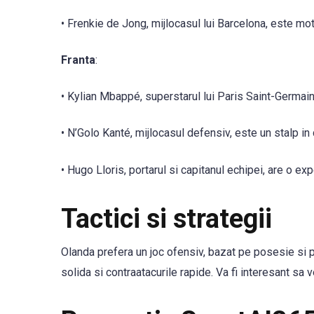
• Frenkie de Jong, mijlocasul lui Barcelona, este mo
Franta
:
• Kylian Mbappé, superstarul lui Paris Saint-Germain,
• N’Golo Kanté, mijlocasul defensiv, este un stalp in 
• Hugo Lloris, portarul si capitanul echipei, are o 
Tactici si strategii
Olanda prefera un joc ofensiv, bazat pe posesie si p
solida si contraatacurile rapide. Va fi interesant s