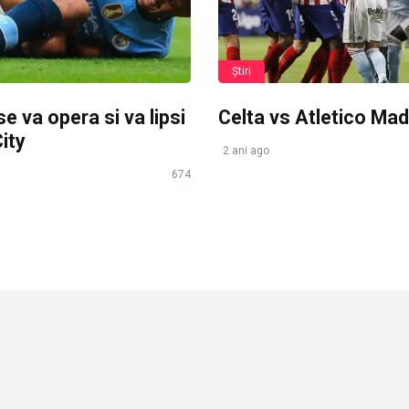
Știri
se va opera si va lipsi
Celta vs Atletico Mad
City
2 ani ago
674