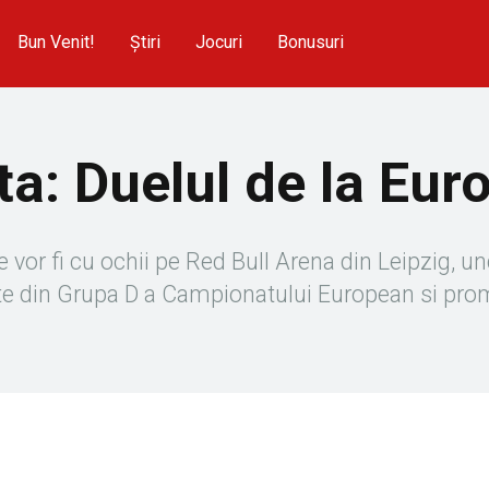
Bun Venit!
Știri
Jocuri
Bonusuri
ta: Duelul de la Eur
e vor fi cu ochii pe Red Bull Arena din Leipzig, un
te din Grupa D a Campionatului European si promi