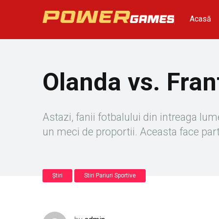
Acasă
Olanda vs. Fran
Astazi, fanii fotbalului din intreaga lum
un meci de proportii. Aceasta face par
Știri
Stiri Pariuri Sportive