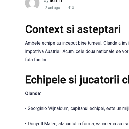
by
admin
2 ani ago
413
Context si asteptari
Ambele echipe au inceput bine turneul. Olanda a invins
impotriva Austriei. Acum, cele doua nationale se vor 
fata fanilor.
Echipele si jucatorii 
Olanda
:
• Georginio Wijnaldum, capitanul echipei, este un mij
• Donyell Malen, atacantul in forma, va incerca sa isi