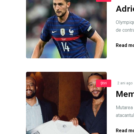
Adri
Olympique
de contra
Read mo
Știri
2 ani ago
Memp
Mutarea 
atacantu
Read mo