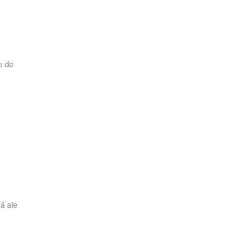
le de
lă ale