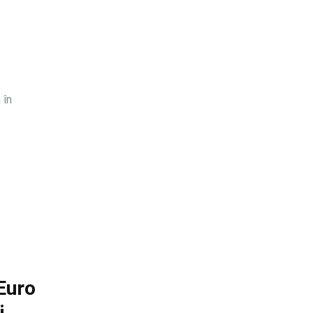
 în
 Euro
i