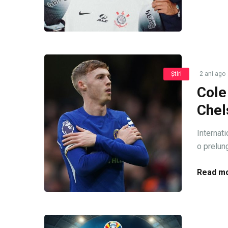
Știri
2 ani ago
Cole
Chel
Internat
o prelung
Read mo