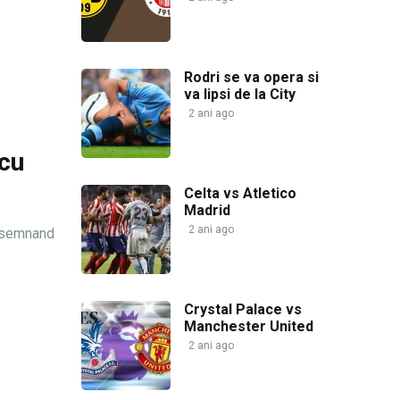
Rodri se va opera si
va lipsi de la City
2 ani ago
 cu
Celta vs Atletico
Madrid
2 ani ago
, semnand
Crystal Palace vs
Manchester United
2 ani ago