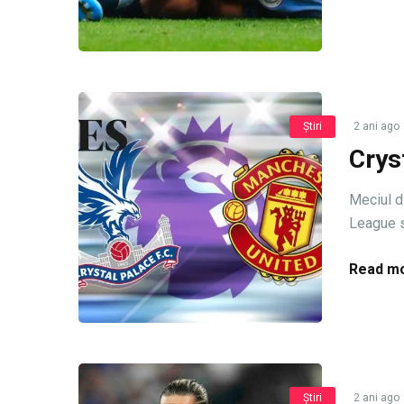
Știri
2 ani ago
Crys
Meciul d
League se
Read mo
Știri
2 ani ago