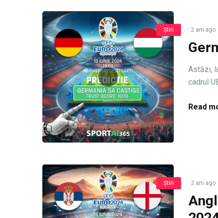
Știri
2 ani ago
Germ
Astăzi, l
cadrul UE
Read mo
Știri
2 ani ago
Angl
2024