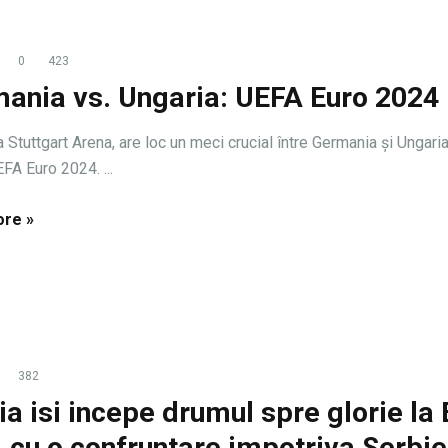
0
423
ania vs. Ungaria: UEFA Euro 2024
a Stuttgart Arena, are loc un meci crucial între Germania și Ungaria
FA Euro 2024. ...
re »
382
ia isi incepe drumul spre glorie la
 cu o confruntare impotriva Serbie