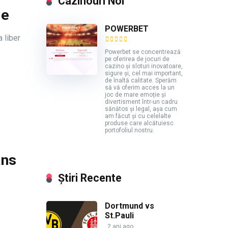
Cazinouri Noi
le
POWERBET
 liber
Powerbet se concentrează
pe oferirea de jocuri de
cazino și sloturi inovatoare,
sigure și, cel mai important,
de înaltă calitate. Sperăm
să vă oferim acces la un
joc de mare emoție și
divertisment într-un cadru
sănătos și legal, așa cum
am făcut și cu celelalte
produse care alcătuiesc
portofoliul nostru.
ans
Știri Recente
Dortmund vs
St.Pauli
2 ani ago