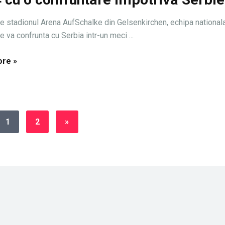
pe stadionul Arena AufSchalke din Gelsenkirchen, echipa national
e va confrunta cu Serbia intr-un meci ...
re »
1
2
»