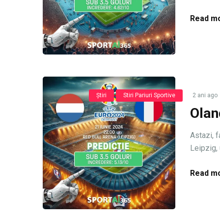
Read mo
Știri
Stiri Pariuri Sportive
2 ani ago
Olan
Astazi, f
Leipzig, 
Read mo