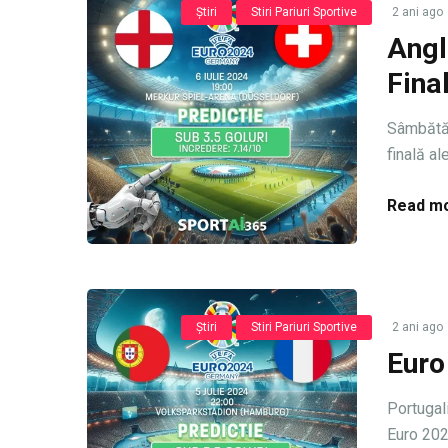
Știri
Stiri Pariuri Sportive
2 ani ago
Angli
Fina
Sâmbătă, 
finală ale 
Read mo
Știri
Stiri Pariuri Sportive
2 ani ago
Euro
Portugali
Euro 2024