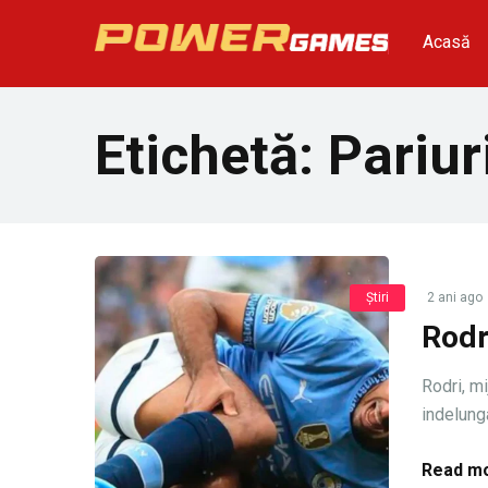
Acasă
Etichetă:
Pariur
Știri
2 ani ago
Rodri
Rodri, m
indelung
Read mo