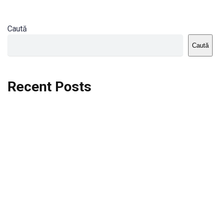
Caută
Caută
Recent Posts
Dortmund vs St.Pauli
Rodri se va opera si va lipsi de la City
Celta vs Atletico Madrid
Crystal Palace vs Manchester United
Seara memorabila pentru Harry Kane