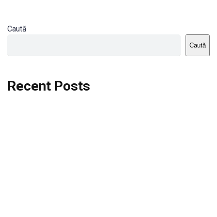
Caută
Caută
Recent Posts
Dortmund vs St.Pauli
Rodri se va opera si va lipsi de la City
Celta vs Atletico Madrid
Crystal Palace vs Manchester United
Seara memorabila pentru Harry Kane