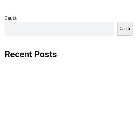
Caută
Caută
Recent Posts
Dortmund vs St.Pauli
Rodri se va opera si va lipsi de la City
Celta vs Atletico Madrid
Crystal Palace vs Manchester United
Seara memorabila pentru Harry Kane