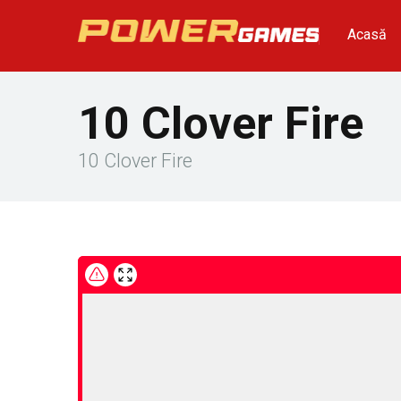
Acasă
10 Clover Fire
10 Clover Fire