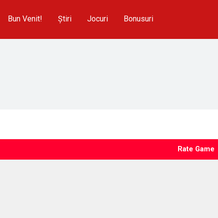
Bun Venit!
Știri
Jocuri
Bonusuri
Rate Game