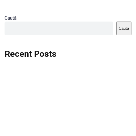
Caută
Caută
Recent Posts
Dortmund vs St.Pauli
Rodri se va opera si va lipsi de la City
Celta vs Atletico Madrid
Crystal Palace vs Manchester United
Seara memorabila pentru Harry Kane