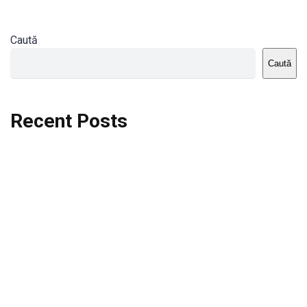
Caută
Caută
Recent Posts
Dortmund vs St.Pauli
Rodri se va opera si va lipsi de la City
Celta vs Atletico Madrid
Crystal Palace vs Manchester United
Seara memorabila pentru Harry Kane