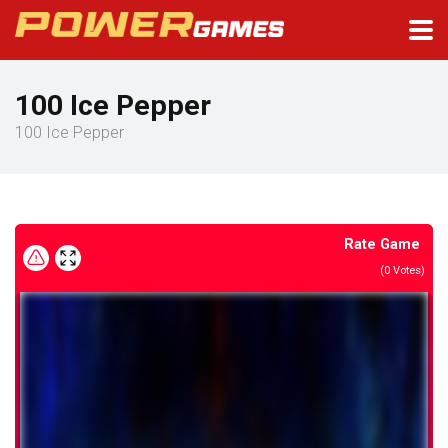
100 Ice Pepper
100 Ice Pepper
Rate Game
(
0
Votes)