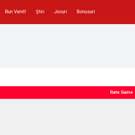
Bun Venit!
Știri
Jocuri
Bonusuri
Rate Game