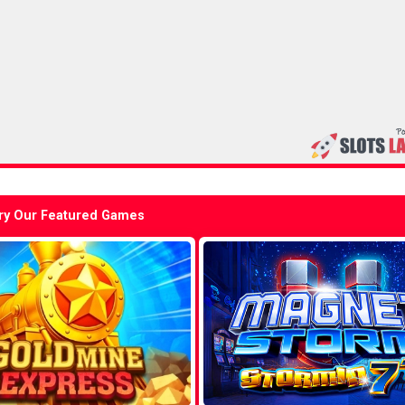
ry Our Featured Games