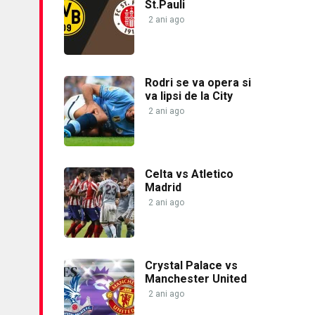
St.Pauli
2 ani ago
Rodri se va opera si
va lipsi de la City
2 ani ago
Celta vs Atletico
Madrid
2 ani ago
Crystal Palace vs
Manchester United
2 ani ago