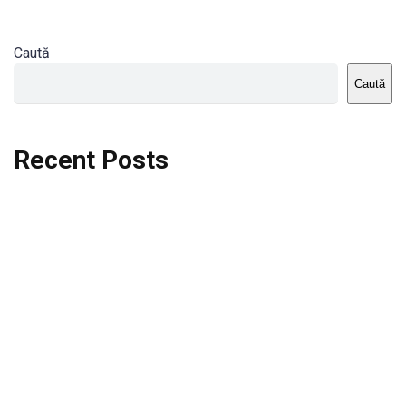
Caută
Caută
Recent Posts
Dortmund vs St.Pauli
Rodri se va opera si va lipsi de la City
Celta vs Atletico Madrid
Crystal Palace vs Manchester United
Seara memorabila pentru Harry Kane