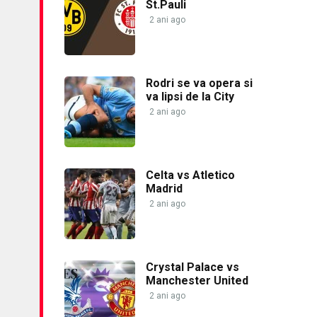
St.Pauli
2 ani ago
Rodri se va opera si
va lipsi de la City
2 ani ago
Celta vs Atletico
Madrid
2 ani ago
Crystal Palace vs
Manchester United
2 ani ago