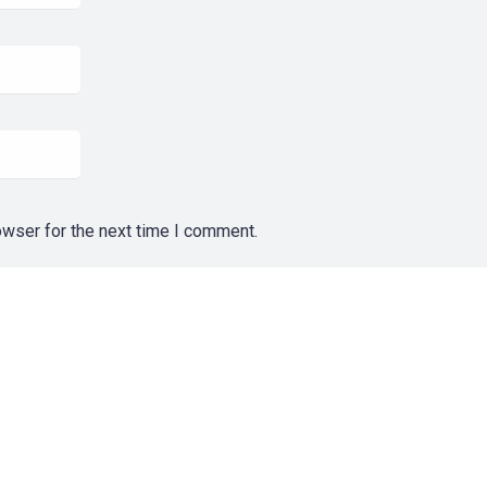
owser for the next time I comment.