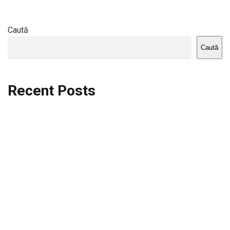
Caută
Caută
Recent Posts
Dortmund vs St.Pauli
Rodri se va opera si va lipsi de la City
Celta vs Atletico Madrid
Crystal Palace vs Manchester United
Seara memorabila pentru Harry Kane