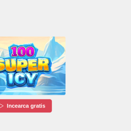
Incearca gratis