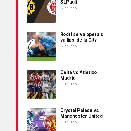
St.Pauli
2 ani ago
Rodri se va opera si
va lipsi de la City
2 ani ago
Celta vs Atletico
Madrid
2 ani ago
Crystal Palace vs
Manchester United
2 ani ago