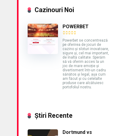
Cazinouri Noi
POWERBET
Powerbet se concentrează
pe oferirea de jocuri de
cazino și sloturi inovatoare,
sigure și, cel mai important,
de înaltă calitate. Sperăm
să vă oferim acces la un
joc de mare emoție și
divertisment într-un cadru
sănătos și legal, așa cum
am făcut și cu celelalte
produse care alcătuiesc
portofoliul nostru.
Știri Recente
Dortmund vs