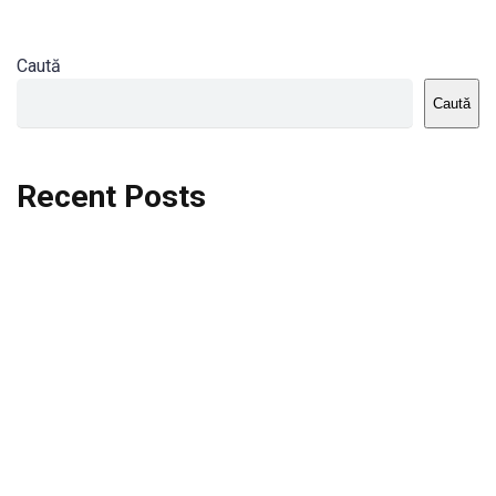
Caută
Caută
Recent Posts
Dortmund vs St.Pauli
Rodri se va opera si va lipsi de la City
Celta vs Atletico Madrid
Crystal Palace vs Manchester United
Seara memorabila pentru Harry Kane