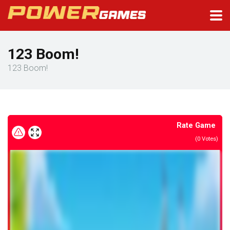
123 Boom!
123 Boom!
Rate Game
(
0
Votes)