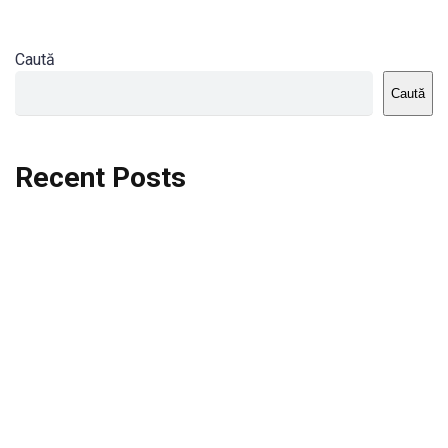
Caută
Caută
Recent Posts
Dortmund vs St.Pauli
Rodri se va opera si va lipsi de la City
Celta vs Atletico Madrid
Crystal Palace vs Manchester United
Seara memorabila pentru Harry Kane