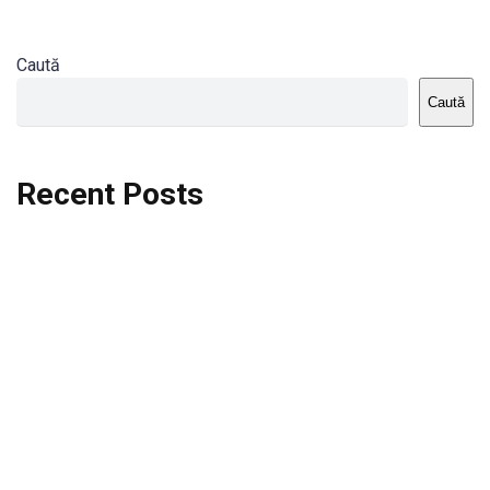
Caută
Caută
Recent Posts
Dortmund vs St.Pauli
Rodri se va opera si va lipsi de la City
Celta vs Atletico Madrid
Crystal Palace vs Manchester United
Seara memorabila pentru Harry Kane