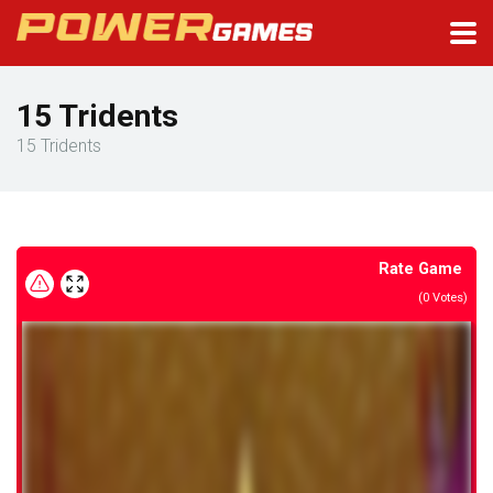
15 Tridents
15 Tridents
Rate Game
(
0
Votes)