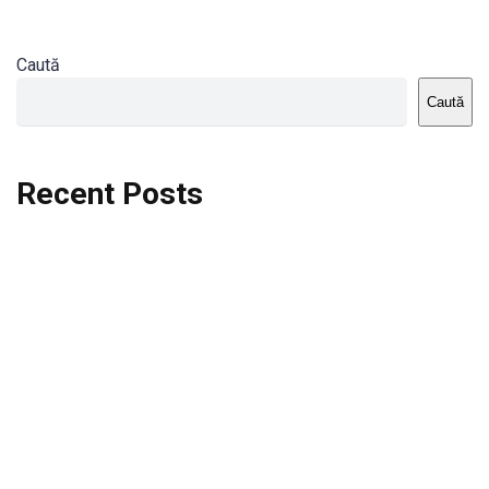
Caută
Caută
Recent Posts
Dortmund vs St.Pauli
Rodri se va opera si va lipsi de la City
Celta vs Atletico Madrid
Crystal Palace vs Manchester United
Seara memorabila pentru Harry Kane