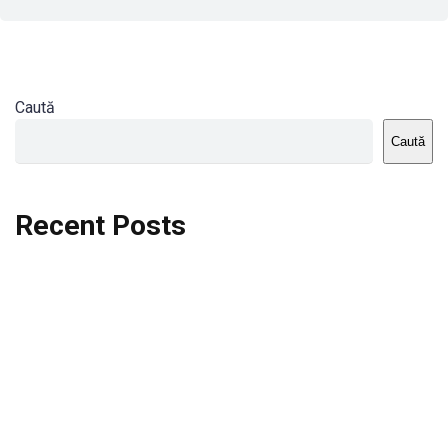
Caută
Caută
Recent Posts
Dortmund vs St.Pauli
Rodri se va opera si va lipsi de la City
Celta vs Atletico Madrid
Crystal Palace vs Manchester United