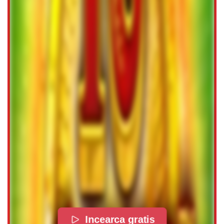
Incearca gratis