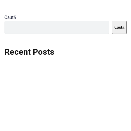
Caută
Caută
Recent Posts
Dortmund vs St.Pauli
Rodri se va opera si va lipsi de la City
Celta vs Atletico Madrid
Crystal Palace vs Manchester United
Seara memorabila pentru Harry Kane