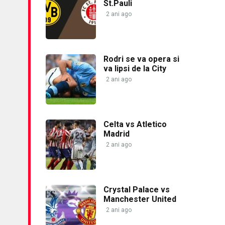
St.Pauli
2 ani ago
Rodri se va opera si
va lipsi de la City
2 ani ago
Celta vs Atletico
Madrid
2 ani ago
Crystal Palace vs
Manchester United
2 ani ago