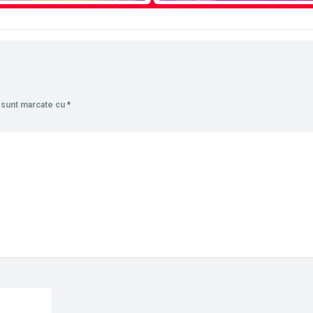
i sunt marcate cu
*