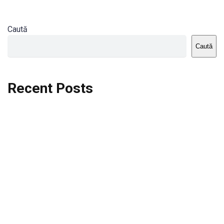
Caută
Caută
Recent Posts
Dortmund vs St.Pauli
Rodri se va opera si va lipsi de la City
Celta vs Atletico Madrid
Crystal Palace vs Manchester United
Seara memorabila pentru Harry Kane