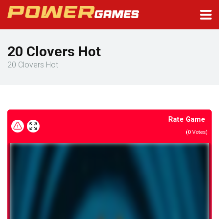
20 Clovers Hot
20 Clovers Hot
Rate Game
(
0
Votes)