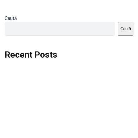
Caută
Caută
Recent Posts
Dortmund vs St.Pauli
Rodri se va opera si va lipsi de la City
Celta vs Atletico Madrid
Crystal Palace vs Manchester United
Seara memorabila pentru Harry Kane