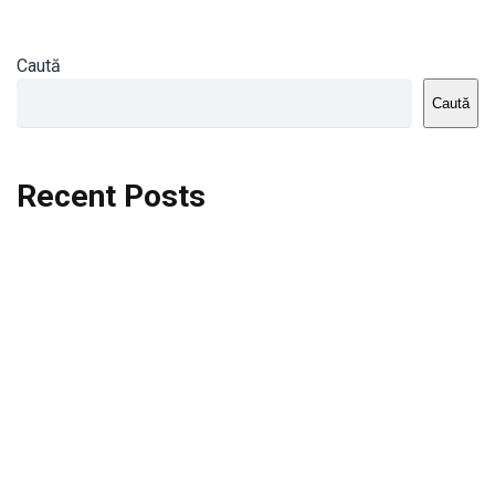
Caută
Caută
Recent Posts
Dortmund vs St.Pauli
Rodri se va opera si va lipsi de la City
Celta vs Atletico Madrid
Crystal Palace vs Manchester United
Seara memorabila pentru Harry Kane