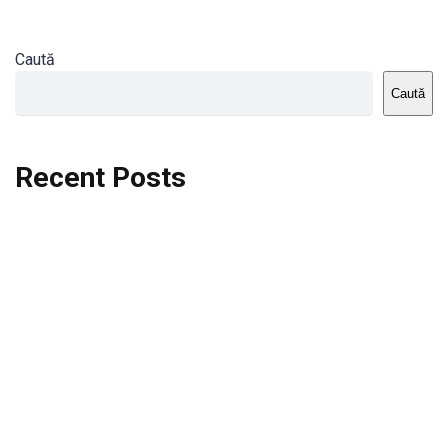
Caută
Caută
Recent Posts
Dortmund vs St.Pauli
Rodri se va opera si va lipsi de la City
Celta vs Atletico Madrid
Crystal Palace vs Manchester United
Seara memorabila pentru Harry Kane