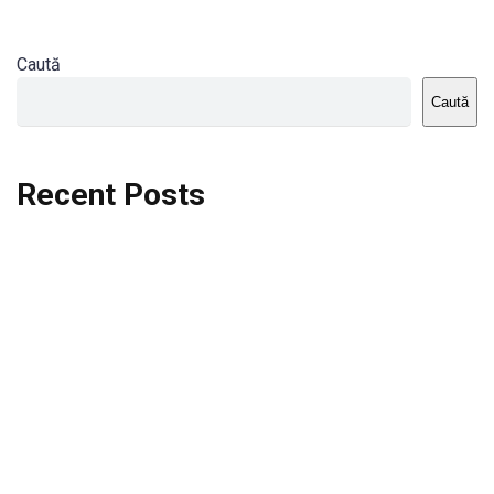
Caută
Caută
Recent Posts
Dortmund vs St.Pauli
Rodri se va opera si va lipsi de la City
Celta vs Atletico Madrid
Crystal Palace vs Manchester United
Seara memorabila pentru Harry Kane