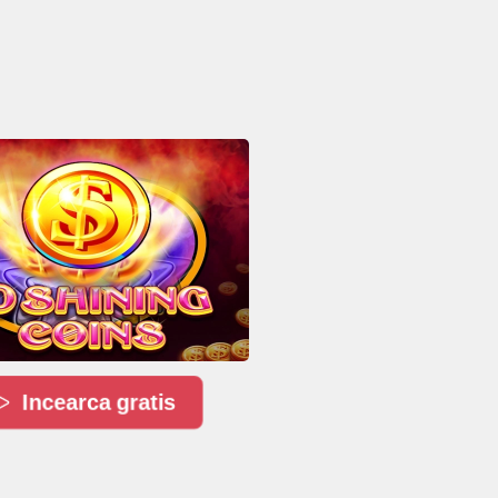
Incearca gratis