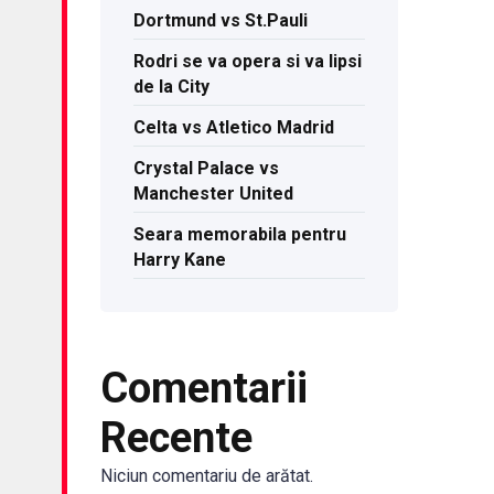
Dortmund vs St.Pauli
Rodri se va opera si va lipsi
de la City
Celta vs Atletico Madrid
Crystal Palace vs
Manchester United
Seara memorabila pentru
Harry Kane
Comentarii
Recente
Niciun comentariu de arătat.