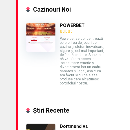
Cazinouri Noi
POWERBET
Powerbet se concentrează
pe oferirea de jocuri de
cazino și sloturi inovatoare,
sigure și, cel mai important,
de înaltă calitate. Sperăm
să vă oferim acces la un
joc de mare emoție și
divertisment într-un cadru
sănătos și legal, așa cum
am făcut și cu celelalte
produse care alcătuiesc
portofoliul nostru.
Știri Recente
Dortmund vs