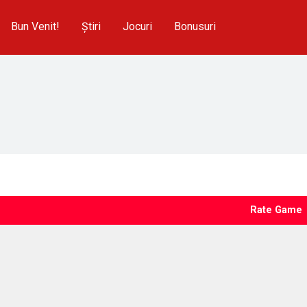
Bun Venit!
Știri
Jocuri
Bonusuri
Rate Game