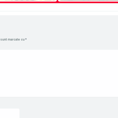
i sunt marcate cu
*