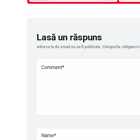
Lasă un răspuns
Adresa ta de email nu va fi publicată.
Câmpurile obligatori