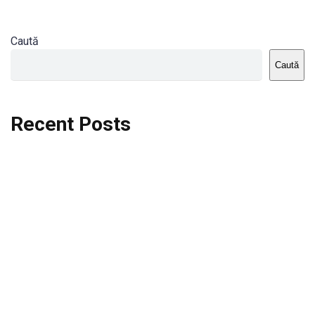
Caută
Caută
Recent Posts
Dortmund vs St.Pauli
Rodri se va opera si va lipsi de la City
Celta vs Atletico Madrid
Crystal Palace vs Manchester United
Seara memorabila pentru Harry Kane