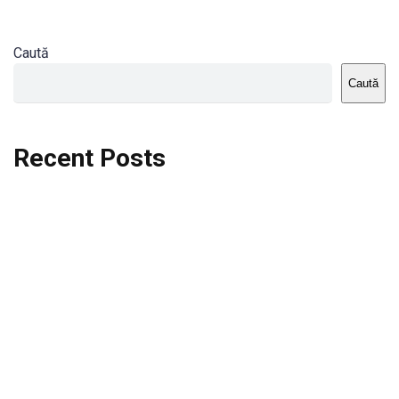
Caută
Caută
Recent Posts
Dortmund vs St.Pauli
Rodri se va opera si va lipsi de la City
Celta vs Atletico Madrid
Crystal Palace vs Manchester United
Seara memorabila pentru Harry Kane