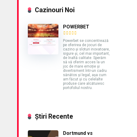
Cazinouri Noi
POWERBET
Powerbet se concentrează
pe oferirea de jocuri de
cazino și sloturi inovatoare,
sigure și, cel mai important,
de înaltă calitate. Sperăm
să vă oferim acces la un
joc de mare emoție și
divertisment într-un cadru
sănătos și legal, așa cum
am făcut și cu celelalte
produse care alcătuiesc
portofoliul nostru.
Știri Recente
Dortmund vs