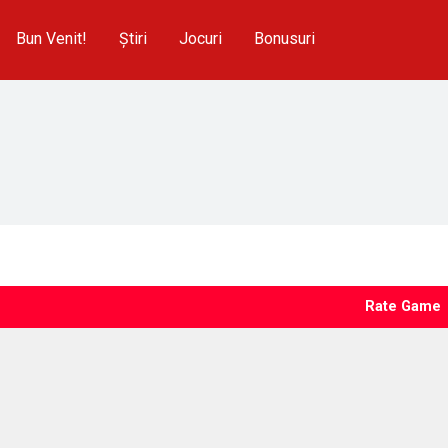
Bun Venit!
Știri
Jocuri
Bonusuri
Rate Game