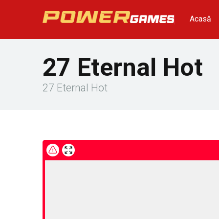
Acasă
27 Eternal Hot
27 Eternal Hot