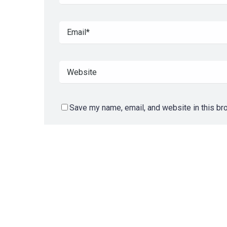
Save my name, email, and website in this br
Cazinouri de Top