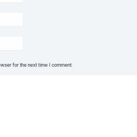
owser for the next time I comment.