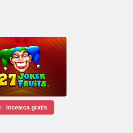
Incearca gratis