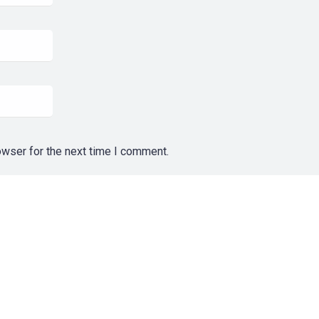
owser for the next time I comment.