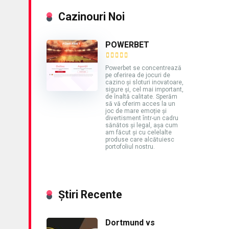
Cazinouri Noi
POWERBET
Powerbet se concentrează
pe oferirea de jocuri de
cazino și sloturi inovatoare,
sigure și, cel mai important,
de înaltă calitate. Sperăm
să vă oferim acces la un
joc de mare emoție și
divertisment într-un cadru
sănătos și legal, așa cum
am făcut și cu celelalte
produse care alcătuiesc
portofoliul nostru.
Știri Recente
Dortmund vs