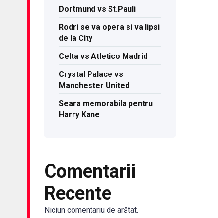
Dortmund vs St.Pauli
Rodri se va opera si va lipsi
de la City
Celta vs Atletico Madrid
Crystal Palace vs
Manchester United
Seara memorabila pentru
Harry Kane
Comentarii
Recente
Niciun comentariu de arătat.