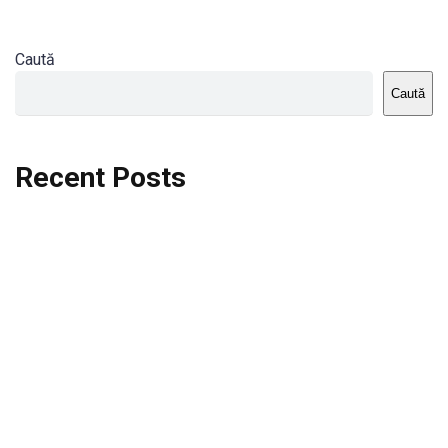
Caută
Caută
Recent Posts
Dortmund vs St.Pauli
Rodri se va opera si va lipsi de la City
Celta vs Atletico Madrid
Crystal Palace vs Manchester United
Seara memorabila pentru Harry Kane