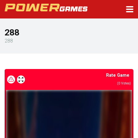
288
288
Rate Game
(
0
Votes)