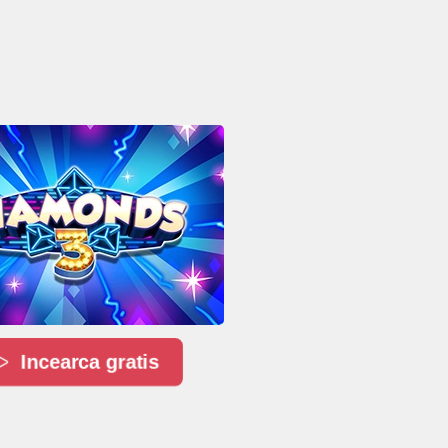
Incearca gratis