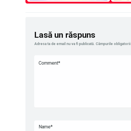
Lasă un răspuns
Adresa ta de email nu va fi publicată.
Câmpurile obligatori