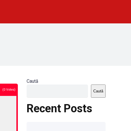
Caută
(
0
Votes)
Caută
Recent Posts