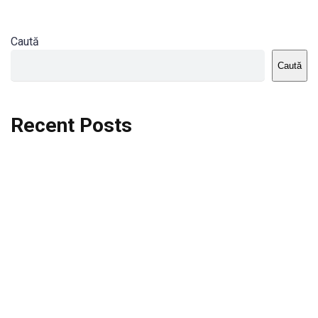
Caută
Caută
Recent Posts
Dortmund vs St.Pauli
Rodri se va opera si va lipsi de la City
Celta vs Atletico Madrid
Crystal Palace vs Manchester United
Seara memorabila pentru Harry Kane