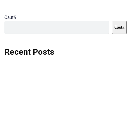
Caută
Caută
Recent Posts
Dortmund vs St.Pauli
Rodri se va opera si va lipsi de la City
Celta vs Atletico Madrid
Crystal Palace vs Manchester United
Seara memorabila pentru Harry Kane