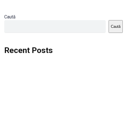
Caută
Caută
Recent Posts
Dortmund vs St.Pauli
Rodri se va opera si va lipsi de la City
Celta vs Atletico Madrid
Crystal Palace vs Manchester United
Seara memorabila pentru Harry Kane