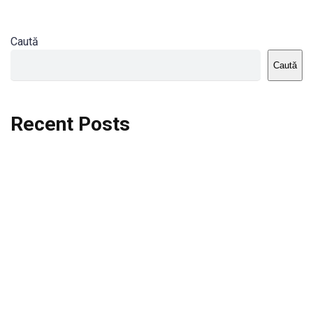
Caută
Caută
Recent Posts
Dortmund vs St.Pauli
Rodri se va opera si va lipsi de la City
Celta vs Atletico Madrid
Crystal Palace vs Manchester United
Seara memorabila pentru Harry Kane