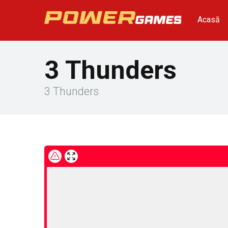
Acasă
3 Thunders
3 Thunders