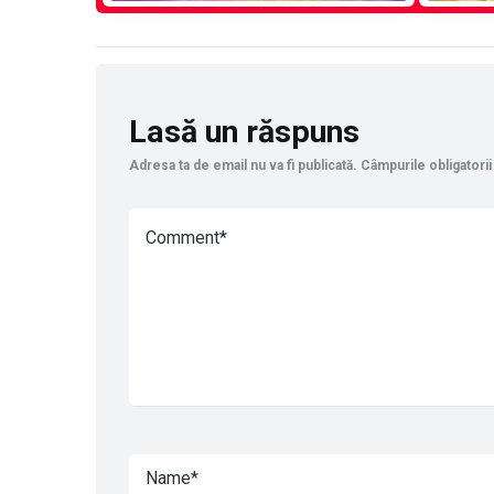
Lasă un răspuns
Adresa ta de email nu va fi publicată.
Câmpurile obligatori