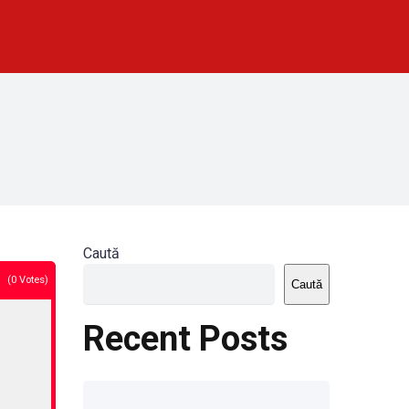
Caută
(
0
Votes)
Caută
Recent Posts