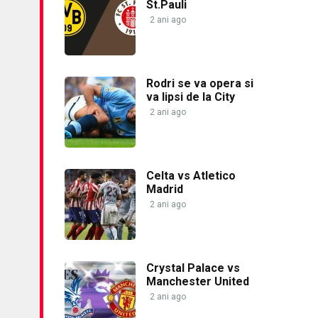
St.Pauli
2 ani ago
Rodri se va opera si
va lipsi de la City
2 ani ago
Celta vs Atletico
Madrid
2 ani ago
Crystal Palace vs
Manchester United
2 ani ago