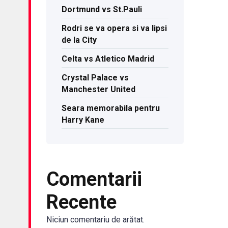
Dortmund vs St.Pauli
Rodri se va opera si va lipsi
de la City
Celta vs Atletico Madrid
Crystal Palace vs
Manchester United
Seara memorabila pentru
Harry Kane
Comentarii
Recente
Niciun comentariu de arătat.