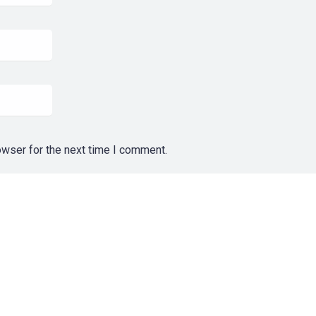
owser for the next time I comment.