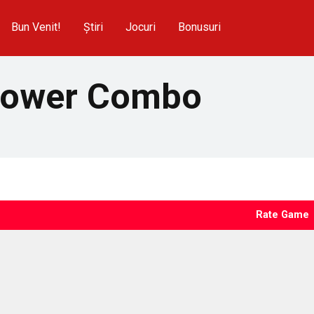
Bun Venit!
Știri
Jocuri
Bonusuri
 Power Combo
Rate Game