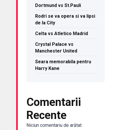
Dortmund vs St.Pauli
Rodri se va opera si va lipsi
de la City
Celta vs Atletico Madrid
Crystal Palace vs
Manchester United
Seara memorabila pentru
Harry Kane
Comentarii
Recente
Niciun comentariu de arătat.