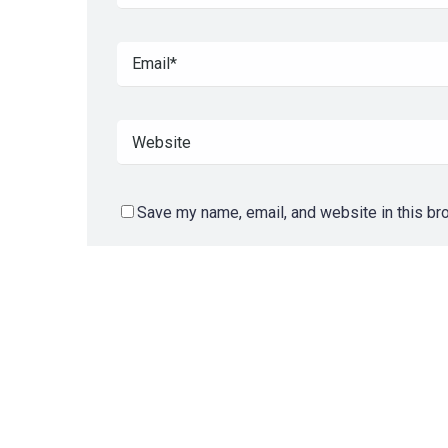
Save my name, email, and website in this br
Cazinouri de Top