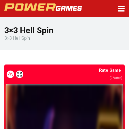
3×3 Hell Spin
3×3 Hell Spin
Rate Game
(
0
Votes)