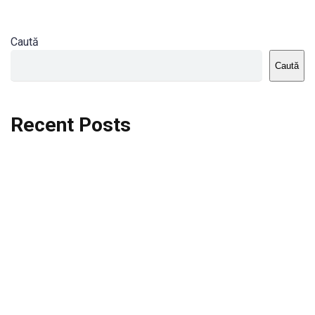
Caută
Caută
Recent Posts
Dortmund vs St.Pauli
Rodri se va opera si va lipsi de la City
Celta vs Atletico Madrid
Crystal Palace vs Manchester United
Seara memorabila pentru Harry Kane