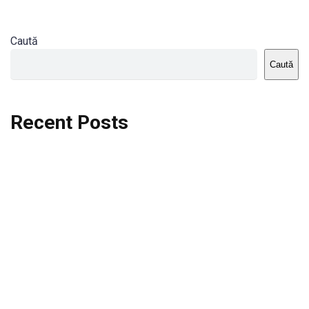
Caută
Caută
Recent Posts
Dortmund vs St.Pauli
Rodri se va opera si va lipsi de la City
Celta vs Atletico Madrid
Crystal Palace vs Manchester United
Seara memorabila pentru Harry Kane