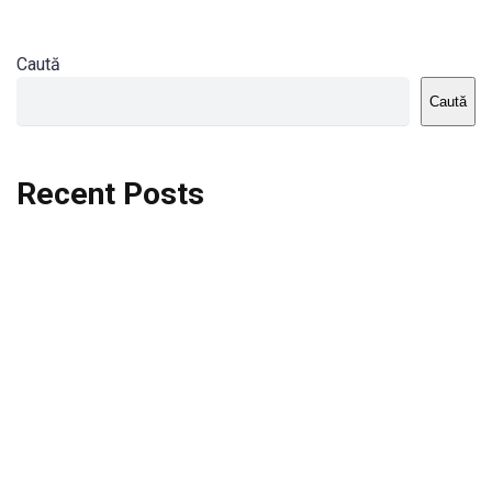
Caută
Caută
Recent Posts
Dortmund vs St.Pauli
Rodri se va opera si va lipsi de la City
Celta vs Atletico Madrid
Crystal Palace vs Manchester United
Seara memorabila pentru Harry Kane