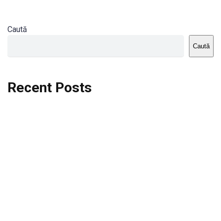
Caută
Caută
Recent Posts
Dortmund vs St.Pauli
Rodri se va opera si va lipsi de la City
Celta vs Atletico Madrid
Crystal Palace vs Manchester United
Seara memorabila pentru Harry Kane