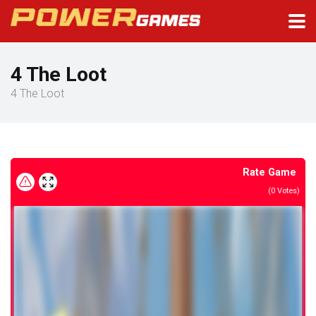
4 The Loot
4 The Loot
Rate Game
(
0
Votes)