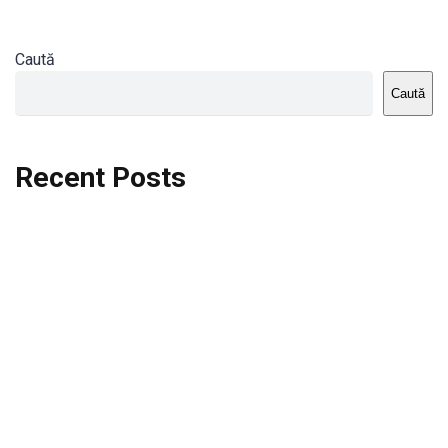
Caută
Caută
Recent Posts
Dortmund vs St.Pauli
Rodri se va opera si va lipsi de la City
Celta vs Atletico Madrid
Crystal Palace vs Manchester United
Seara memorabila pentru Harry Kane