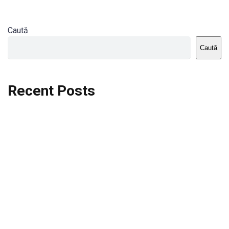
Caută
Caută
Recent Posts
Dortmund vs St.Pauli
Rodri se va opera si va lipsi de la City
Celta vs Atletico Madrid
Crystal Palace vs Manchester United
Seara memorabila pentru Harry Kane