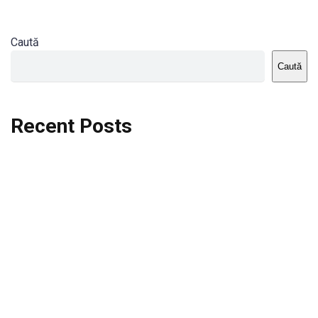
Caută
Caută
Recent Posts
Dortmund vs St.Pauli
Rodri se va opera si va lipsi de la City
Celta vs Atletico Madrid
Crystal Palace vs Manchester United
Seara memorabila pentru Harry Kane