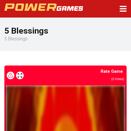
5 Blessings
5 Blessings
Rate Game
(
0
Votes)